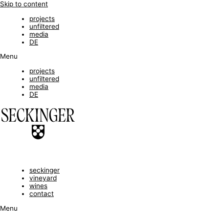
Skip to content
projects
unfiltered
media
DE
Menu
projects
unfiltered
media
DE
seckinger
vineyard
wines
contact
Menu