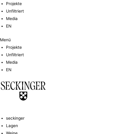
Zum
Projekte
Inhalt
Unfiltriert
springen
Media
EN
Menü
Projekte
Unfiltriert
Media
EN
seckinger
Lagen
Weine